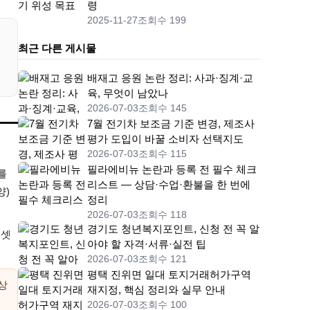
령
2025-11-27
조회수 199
최근 다른 게시물
배재고 응원 논란 정리: 사과·징계·교
육, 무엇이 남았나
2026-07-03
조회수 145
7월 전기차 보조금 기준 변경, 제조사
평가 도입이 바꿀 소비자 선택지도
2026-07-03
조회수 115
필라에비뉴 논란과 등록 전 필수 체크
를
리스트 — 상담·수업·환불을 한 번에
양)
정리
2026-07-03
조회수 118
경기도 청년복지포인트, 신청 전 꼭 알
 셋
아야 할 자격·서류·실전 팁
2026-07-03
조회수 121
평택 진위면 일대 토지거래허가구역
상
재지정, 핵심 정리와 실무 안내
2026-07-03
조회수 100