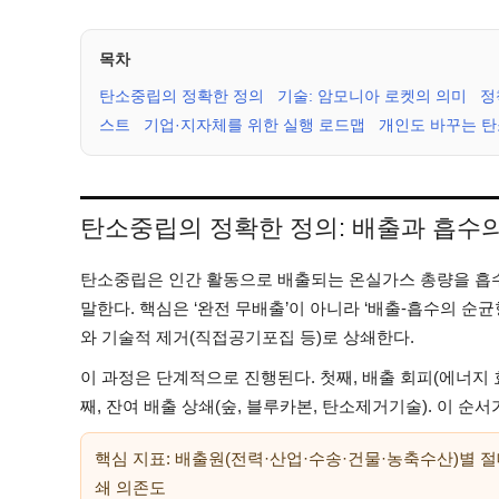
목차
탄소중립의 정확한 정의
기술: 암모니아 로켓의 의미
정
스트
기업·지자체를 위한 실행 로드맵
개인도 바꾸는 
탄소중립의 정확한 정의: 배출과 흡수의
탄소중립은 인간 활동으로 배출되는 온실가스 총량을 흡수·제
말한다. 핵심은 ‘완전 무배출’이 아니라 ‘배출-흡수의 순균
와 기술적 제거(직접공기포집 등)로 상쇄한다.
이 과정은 단계적으로 진행된다. 첫째, 배출 회피(에너지 효
째, 잔여 배출 상쇄(숲, 블루카본, 탄소제거기술). 이 
핵심 지표: 배출원(전력·산업·수송·건물·농축수산)별 절
쇄 의존도