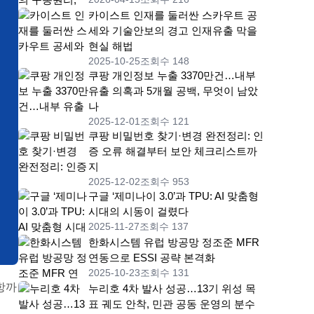
카이스트 인재를 둘러싼 스카우트 공
세와 기술안보의 경고 인재유출 막을
현실 해법
2025-10-25
조회수 148
쿠팡 개인정보 누출 3370만건…내부
유출 의혹과 5개월 공백, 무엇이 남았
나
2025-12-01
조회수 121
쿠팡 비밀번호 찾기·변경 완전정리: 인
증 오류 해결부터 보안 체크리스트까
지
2025-12-02
조회수 953
구글 ‘제미나이 3.0’과 TPU: AI 맞춤형
시대의 시동이 걸렸다
2025-11-27
조회수 137
한화시스템 유럽 방공망 정조준 MFR
연동으로 ESSI 공략 본격화
2025-10-23
조회수 131
항까
누리호 4차 발사 성공…13기 위성 목
표 궤도 안착, 민관 공동 운영의 분수