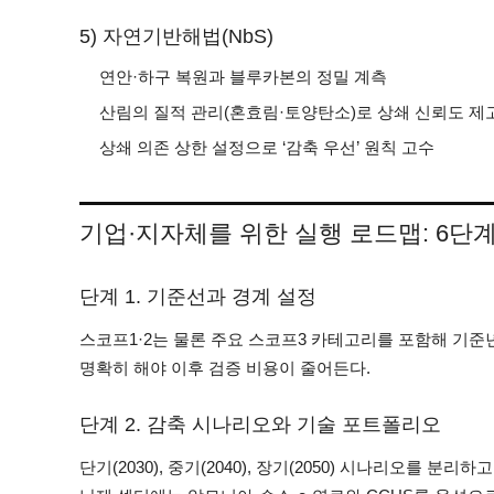
5) 자연기반해법(NbS)
연안·하구 복원과 블루카본의 정밀 계측
산림의 질적 관리(혼효림·토양탄소)로 상쇄 신뢰도 제
상쇄 의존 상한 설정으로 ‘감축 우선’ 원칙 고수
기업·지자체를 위한 실행 로드맵: 6단
단계 1. 기준선과 경계 설정
스코프1·2는 물론 주요 스코프3 카테고리를 포함해 기준년
명확히 해야 이후 검증 비용이 줄어든다.
단계 2. 감축 시나리오와 기술 포트폴리오
단기(2030), 중기(2040), 장기(2050) 시나리오를 