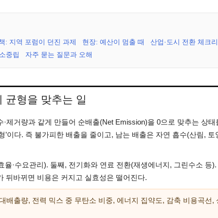
책: 지역 포럼이 던진 과제
현장: 예산이 멈출 때
산업·도시 전환 체크리
탄소중립
자주 묻는 질문과 오해
 균형을 맞추는 일
거량과 같게 만들어 순배출(Net Emission)을 0으로 맞추는 상태
형’이다. 즉 불가피한 배출을 줄이고, 남는 배출은 자연 흡수(산림, 토
율·수요관리). 둘째, 전기화와 연료 전환(재생에너지, 그린수소 등).
순서가 뒤바뀌면 비용은 커지고 실효성은 떨어진다.
대배출량, 전력 믹스 중 무탄소 비중, 에너지 집약도, 감축 비용곡선, 