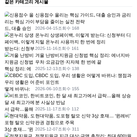
같은 카테고리 게시물
신용점수 올리는 핵심 가이드, 대출 승인과 금리
부담을 줄이는 실전 전략
2026-04-15
조회수 168
온누리 상생페이백, 이렇게 받는다: 신청부터 디
지털 온누리 사용까지 한 번에 정리
2025-11-16
조회수 161
겨울 난방비지원금 신청법 핵심 정리: 에너지바
우처·요금감면·지자체 한 번에 끝
2025-12-13
조회수 138
CBDC 도입, 우리 생활은 어떻게 바뀌나: 쟁점과
준비 포인트
2026-06-10
조회수 155
비트코인, 한 달 새 최고가에서 급락…올해 상승
분 사실상 반납
2025-11-17
조회수 112
현대약품, 도포형 탈모 신약 3상 호재… ‘윈레비’
판권 경험으로 주목
2025-12-07
조회수 311
전쟁지원금 지급 대상·금액 총정리: 최대 60만원