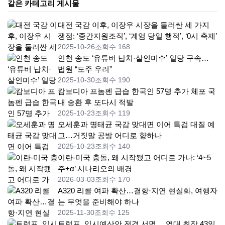
같은 카테고리 게시물
대전 국감 이후, 이장우 시장을 둘러싼 세 가지
쟁점: ‘중간지원조직’, ‘계엄 당일 행적’, ‘0시 축제’
2025-10-26
조회수 168
인천 송도 ‘유튜버 납치·살인미수’ 일당 구속…
법원 “도주 우려”
2025-10-30
조회수 190
캄보디아 프놈펜 급습 한국인 57명 추가 체포 국
내 송환 후 또다시 적발
2025-10-23
조회수 119
오세훈과 명태균 국감 맞대면 이어 특검 대질 예
고…거짓말 공방 어디로 향하나
2025-10-23
조회수 140
이란-미국 충돌, 왜 시작됐고 어디로 가나: ‘4~5
주+α’ 시나리오의 배경
2026-03-03
조회수 170
A320 리콜 여파 확산…결항·지연 현실화, 여행자
는 무엇을 준비해야 하나
2025-11-30
조회수 125
트럼프, 임시예산안 전격 서명… 역대 최장 43일