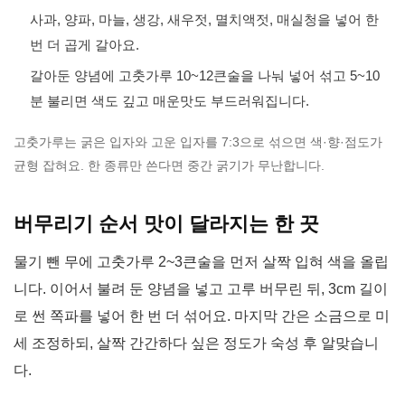
사과, 양파, 마늘, 생강, 새우젓, 멸치액젓, 매실청을 넣어 한
번 더 곱게 갈아요.
갈아둔 양념에 고춧가루 10~12큰술을 나눠 넣어 섞고 5~10
분 불리면 색도 깊고 매운맛도 부드러워집니다.
고춧가루는 굵은 입자와 고운 입자를 7:3으로 섞으면 색·향·점도가
균형 잡혀요. 한 종류만 쓴다면 중간 굵기가 무난합니다.
버무리기 순서 맛이 달라지는 한 끗
물기 뺀 무에 고춧가루 2~3큰술을 먼저 살짝 입혀 색을 올립
니다. 이어서 불려 둔 양념을 넣고 고루 버무린 뒤, 3cm 길이
로 썬 쪽파를 넣어 한 번 더 섞어요. 마지막 간은 소금으로 미
세 조정하되, 살짝 간간하다 싶은 정도가 숙성 후 알맞습니
다.