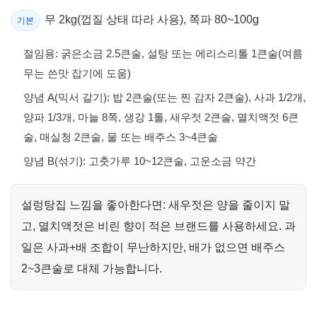
무 2kg(껍질 상태 따라 사용), 쪽파 80~100g
기본
절임용: 굵은소금 2.5큰술, 설탕 또는 에리스리톨 1큰술(여름
무는 쓴맛 잡기에 도움)
양념 A(믹서 갈기): 밥 2큰술(또는 찐 감자 2큰술), 사과 1/2개,
양파 1/3개, 마늘 8쪽, 생강 1톨, 새우젓 2큰술, 멸치액젓 6큰
술, 매실청 2큰술, 물 또는 배주스 3~4큰술
양념 B(섞기): 고춧가루 10~12큰술, 고운소금 약간
설렁탕집 느낌을 좋아한다면: 새우젓은 양을 줄이지 말
고, 멸치액젓은 비린 향이 적은 브랜드를 사용하세요. 과
일은 사과+배 조합이 무난하지만, 배가 없으면 배주스
2~3큰술로 대체 가능합니다.