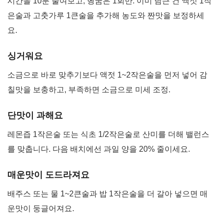
시간을 10분 줄여보고, 헹굼은 1회만. 이미 담근 건 액젓 1작
은술과 고춧가루 1큰술을 추가해 농도와 짠맛을 보정하세
요.
싱거워요
소금으로 바로 맞추기보다 액젓 1~2작은술을 먼저 넣어 감
칠맛을 보충하고, 부족하면 소금으로 미세 조정.
단맛이 과해요
레몬즙 1작은술 또는 식초 1/2작은술로 산미를 더해 밸런스
를 맞춥니다. 다음 배치에선 과일 양을 20% 줄이세요.
매운맛이 도드라져요
배주스 또는 물 1~2큰술과 밥 1작은술을 더 갈아 넣으면 매
운맛이 둥글어져요.