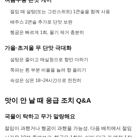
여름무용 쓴맛 케어
절임 때 설탕(또는 그린스위트) 1큰술을 함께 사용
배주스 2큰술 추가로 단맛 보완
헹굼은 빠르게 1회, 물기 제거 충분히
가을·초겨울 무 단맛 극대화
설탕은 줄이고 매실청으로 향만 더하기
쪽파는 흰 부분 비율을 늘려 향 올리기
숙성은 상온 18~24시간으로 천천히
맛이 안 날 때 응급 조치 Q&A
국물이 탁하고 무가 말랑해요
절임이 과했거나 헹굼이 과했을 가능성. 다음 배치에서 절임