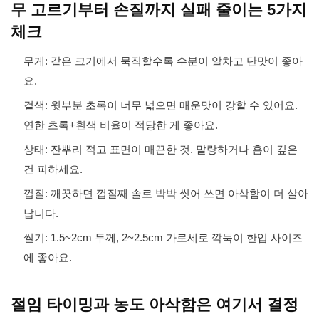
무 고르기부터 손질까지 실패 줄이는 5가지
체크
무게: 같은 크기에서 묵직할수록 수분이 알차고 단맛이 좋아
요.
겉색: 윗부분 초록이 너무 넓으면 매운맛이 강할 수 있어요.
연한 초록+흰색 비율이 적당한 게 좋아요.
상태: 잔뿌리 적고 표면이 매끈한 것. 말랑하거나 흠이 깊은
건 피하세요.
껍질: 깨끗하면 껍질째 솔로 박박 씻어 쓰면 아삭함이 더 살아
납니다.
썰기: 1.5~2cm 두께, 2~2.5cm 가로세로 깍둑이 한입 사이즈
에 좋아요.
절임 타이밍과 농도 아삭함은 여기서 결정