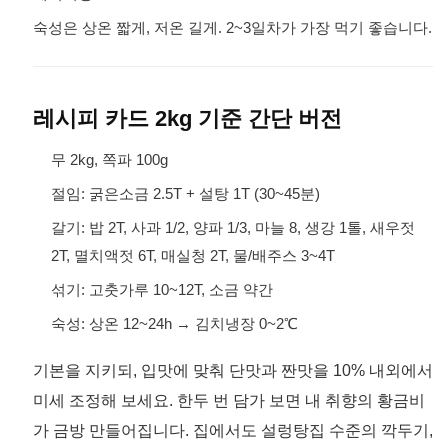
숙성은 상온 짧게, 저온 길게. 2~3일차가 가장 먹기 좋습니다.
레시피 카드 2kg 기준 간단 버전
무 2kg, 쪽파 100g
절임: 굵은소금 2.5T + 설탕 1T (30~45분)
갈기: 밥 2T, 사과 1/2, 양파 1/3, 마늘 8, 생강 1톨, 새우젓
2T, 멸치액젓 6T, 매실청 2T, 물/배주스 3~4T
섞기: 고춧가루 10~12T, 소금 약간
숙성: 상온 12~24h → 김치냉장 0~2℃
기본을 지키되, 입맛에 맞춰 단맛과 짠맛을 10% 내외에서
미세 조정해 보세요. 한두 번 담가 보면 내 취향의 황금비
가 금방 만들어집니다. 집에서도 설렁탕집 수준의 깍두기,