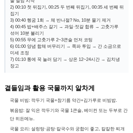
술 절임 시작
2) 00:10 첫 뒤집기, 00:25 두 번째 뒤집기, 00:35 세 번째 뒤
집기
3) 00:40 헹굼 1회 → 체 반나절? No, 10분 물기 제거
4) 00:45 밥+배주스 갈기 → 과일·젓갈 합류 → 고춧가루
섞어 10분 불리기
5) 00:55 무에 고춧가루 2~3큰술 먼저 코팅
6) 01:00 양념 합체 버무리기 → 쪽파 투입 → 간 소금으로
미세 조정
7) 01:10 통에 꾹 눌러 담기 → 상온 12~24시간 → 김치냉
장고
곁들임과 활용 국물까지 알차게
국물 비빔: 깍두기 국물+참기름 약간+김가루로 비빔밥.
볶음밥: 잘 익은 깍두기와 국물 1큰술, 베이컨 또는 두부로 간
단 히든메뉴.
국물 요리: 설렁탕·곰탕·칼국수와 궁합이 좋고, 칼칼한 찌개