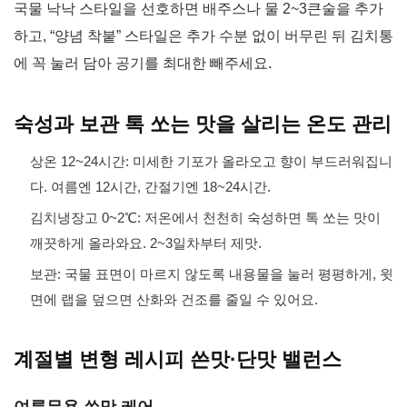
국물 낙낙 스타일을 선호하면 배주스나 물 2~3큰술을 추가
하고, “양념 착붙” 스타일은 추가 수분 없이 버무린 뒤 김치통
에 꼭 눌러 담아 공기를 최대한 빼주세요.
숙성과 보관 톡 쏘는 맛을 살리는 온도 관리
상온 12~24시간: 미세한 기포가 올라오고 향이 부드러워집니
다. 여름엔 12시간, 간절기엔 18~24시간.
김치냉장고 0~2℃: 저온에서 천천히 숙성하면 톡 쏘는 맛이
깨끗하게 올라와요. 2~3일차부터 제맛.
보관: 국물 표면이 마르지 않도록 내용물을 눌러 평평하게, 윗
면에 랩을 덮으면 산화와 건조를 줄일 수 있어요.
계절별 변형 레시피 쓴맛·단맛 밸런스