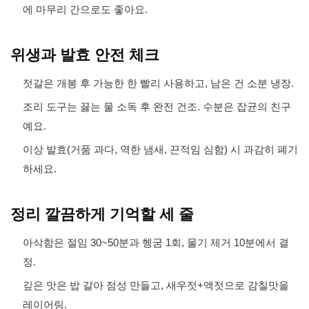
에 마무리 간으로도 좋아요.
위생과 발효 안전 체크
젓갈은 개봉 후 가능한 한 빨리 사용하고, 남은 건 소분 냉장.
조리 도구는 끓는 물 소독 후 완전 건조. 수분은 잡균의 친구
예요.
이상 발효(거품 과다, 역한 냄새, 끈적임 심함) 시 과감히 폐기
하세요.
정리 깔끔하게 기억할 세 줄
아삭함은 절임 30~50분과 헹굼 1회, 물기 제거 10분에서 결
정.
깊은 맛은 밥 갈아 점성 만들고, 새우젓+액젓으로 감칠맛을
레이어링.