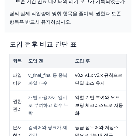
보존 기간 만료 데이터의 폐기 로그가 기록되었는가
팀의 실제 작업량에 맞춰 항목을 줄이되, 권한과 보존
항목은 반드시 유지하십시오.
도입 전후 비교 간단 표
항목
도입 전
도입 후
파일
v_final_final 등 중복
v0.x v1.x v2.x 규칙으로
버전
파일 다수
단일 소스 유지
개별 사용자에 임시
역할 기반 부여와 오프
권한
로 부여하고 회수 누
보딩 체크리스트로 자동
관리
락
화
문서
검색어와 링크가 제
등급 접두어와 저장소
찾기
각각
맵으로 1분 내 접근