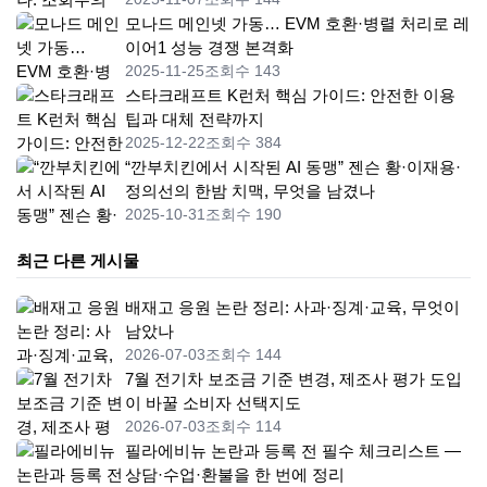
모나드 메인넷 가동… EVM 호환·병렬 처리로 레
이어1 성능 경쟁 본격화
2025-11-25
조회수 143
스타크래프트 K런처 핵심 가이드: 안전한 이용
팁과 대체 전략까지
2025-12-22
조회수 384
“깐부치킨에서 시작된 AI 동맹” 젠슨 황·이재용·
정의선의 한밤 치맥, 무엇을 남겼나
2025-10-31
조회수 190
최근 다른 게시물
배재고 응원 논란 정리: 사과·징계·교육, 무엇이
남았나
2026-07-03
조회수 144
7월 전기차 보조금 기준 변경, 제조사 평가 도입
이 바꿀 소비자 선택지도
2026-07-03
조회수 114
필라에비뉴 논란과 등록 전 필수 체크리스트 —
상담·수업·환불을 한 번에 정리