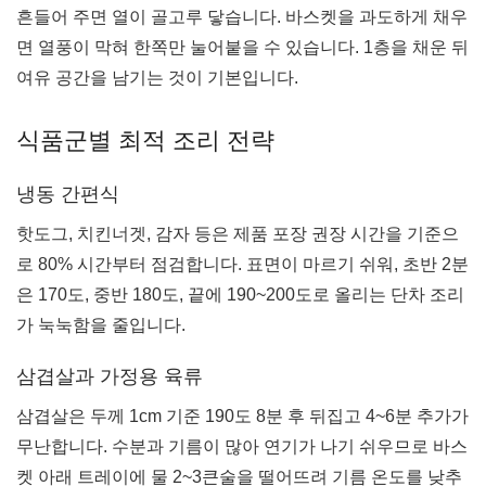
흔들어 주면 열이 골고루 닿습니다. 바스켓을 과도하게 채우
면 열풍이 막혀 한쪽만 눌어붙을 수 있습니다. 1층을 채운 뒤
여유 공간을 남기는 것이 기본입니다.
식품군별 최적 조리 전략
냉동 간편식
핫도그, 치킨너겟, 감자 등은 제품 포장 권장 시간을 기준으
로 80% 시간부터 점검합니다. 표면이 마르기 쉬워, 초반 2분
은 170도, 중반 180도, 끝에 190~200도로 올리는 단차 조리
가 눅눅함을 줄입니다.
삼겹살과 가정용 육류
삼겹살은 두께 1cm 기준 190도 8분 후 뒤집고 4~6분 추가가
무난합니다. 수분과 기름이 많아 연기가 나기 쉬우므로 바스
켓 아래 트레이에 물 2~3큰술을 떨어뜨려 기름 온도를 낮추