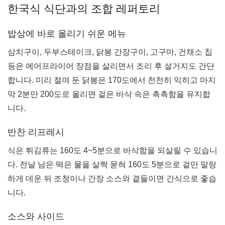
한국식 식단과의 조합 레퍼토리
밥상에 바로 올리기 쉬운 메뉴
삼치구이, 두부스테이크, 닭봉 간장구이, 고구마, 건채소 칩
등은 에어프라이어 장점을 살리면서 조리 후 설거지도 간단
합니다. 미리 절여 둔 닭봉은 170도에서 천천히 익히고 마지
막 2분만 200도로 올리면 겉은 바삭 속은 촉촉함을 유지합
니다.
반찬 리프레시
식은 튀김류는 160도 4~5분으로 바삭함을 되살릴 수 있습니
다. 전날 남은 떡은 물을 살짝 묻혀 160도 5분으로 겉만 말랑
하게 데운 뒤 조청이나 간장 소스와 곁들이면 간식으로 좋습
니다.
소스와 사이드