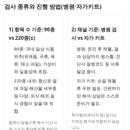
검사 종류와 진행 방법(병원·자가키트)
1) 항목 수 기준: 90종
2) 채널 기준: 병원 검
vs 220종(±)
사 vs 자가 키트
90종: 국내 일상 식품
병원: 문진 후 채혈, 결
위주(유제품, 곡류, 육
과 상담까지 원스톱. 진
류, 채소·과일). 가성비
단서·질병코드 등 서류
와 실용성에 초점.
발급 용이.
220종 내외: 향신료·열
자가 키트: 손끝 채혈
대 과일·해산물 세부종
후 우편 발송. 간편하지
등 다양. 외식·해외 음
만 해석·상담은 스스로
식 경험이 잦을 때 적
준비가 필요.
합.
즉각형(피부단자 등) 검사는
지연성 평가에 적합하지 않습
항목이 많을수록 분석 시간·시
니다.
약 소모가 증가해 비용 차이가