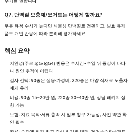
주기를 권합니다.
Q7. 단백질 보충제/요거트는 어떻게 할까요?
우유·유청 수치가 높다면 식물성 단백질로 전환하고, 발효 유제
품도 개인 반응에 따라 분리해 평가하세요.
핵심 요약
지연성(주로 IgG/IgG4) 반응은 수시간~수일 뒤 증상이 나타
나 원인 추적이 어렵다
검사 선택: 90종은 실용·가성비, 220종은 다양 식재료 노출자
에게 유리
비용: 90종 15~20만 원, 220종 30~40만 원, 상담 패키지 상
향 가능
보험: 치료 목적·서류 충족 시 일부 청구 가능성, 사전 약관 확
인 필수
활용: 숫자에 집착 말고 증상 일기와 병행, 제거→순환→재도