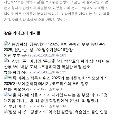
개인적으로는 ‘회복의 길’을 보여주는 분량이 조금만 더 길었다면 더 많
은 시청자가 편안하게 작별할 수 있었을 거라 본다. 그럼에도 고개를 끄
덕이게 만든 순간들이 분명히 있었다. 그 장면들을 기억하는 한, 이 작품
은 각자의 일상 속에서 오래 반짝일 것이다.
같은 카테고리 게시물
청룡영화상 2025, 현빈·손예진 부부 동반 주연
상…‘어쩔수가없다’ 6관왕
2025-11-20
조회수 163
이강인, ‘두산家 5세’ 박상효와 파리 심야 데이트
포착…조용하지만 확실한 애정 신호
2025-11-06
조회수 133
‘틱톡 어워즈 2025’가 보여준 변화: 빅오션의 사
회적 메시지, 코르티스의 루키 질주
2025-10-26
조회수 165
‘서울 자가에 대기업 다니는 김 부장 이야기’ 첫
방, 왜 중년 직장인에게 유난히 와 닿았나
2025-10-26
조회수 214
‘평생 자숙’ 약속한 김준영, 유흥업소 출입 인정