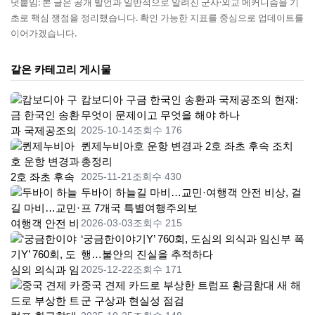
덧붙임: 본 글은 공개 발언과 일반적으로 알려진 군사·외교 메커니즘을 기
초로 핵심 쟁점을 정리했습니다. 확인 가능한 지표를 중심으로 업데이트를
이어가겠습니다.
같은 카테고리 게시물
캄보디아 구금 한국인 송환과 국제공조의 현재:
무엇이 문제이고 무엇을 해야 하나
2025-10-14
조회수 176
퀸제누비아호 운항 변경과 2호 좌초 후속 조치
총정리
2025-11-21
조회수 430
두바이 하늘길 마비…교민·여행객 안전 비상, 걸
프 7개국 특별여행주의보
2026-03-03
조회수 215
‘궁금한이야기Y’ 760회, 도심의 의식과 임신부 폭
행…불안의 진실을 추적하다
2025-12-22
조회수 171
중국 견제 카드로 부상한 트럼프 황금함대 새 해
군 구상과 현실성 점검