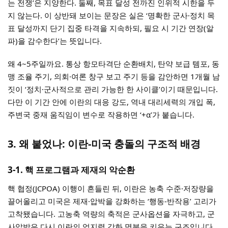
는 전쟁’은 지양한다. 둘째, 목표 달성 전까진 인위적 시한을 두
지 않는다. 이 상반돼 보이는 문장은 실은 ‘명확한 군사·정치 목
표 달성까지 단기 집중 타격을 지속하되, 필요 시 기간 연장(알
파)을 감수한다’는 뜻입니다.
왜 4~5주일까요. 통상 항모타격단 순환배치, 탄약 보급 템포, 동
맹 조율 주기, 의회·여론 창구 보고 주기 등을 감안하면 1개월 남
짓이 ‘정치·군사적으로 관리 가능한 한 사이클’이기 때문입니다.
다만 이 기간 안에 이란의 대응 강도, 역내 대리세력의 개입 폭,
주변국 중재 움직임이 변수로 작용하면 ‘+α’가 붙습니다.
3. 왜 붙었나: 이란-미국 충돌의 구조적 배경
3-1. 핵 프로그램과 제재의 악순환
핵 협정(JCPOA) 이행이 흔들린 뒤, 이란은 농축 수준·저장량을
끌어올리고 미국은 제재·압박을 강화하는 ‘행동-반작용’ 고리가
고착됐습니다. 고농축 역량의 축적은 군사옵션을 자극하고, 군
사압박은 다시 이란의 억지력 강화 명분을 키우는 구조입니다.