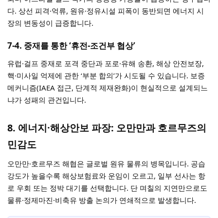
다. 상선 피격·억류, 원유·정유시설 피폭이 동반되면 에너지 시
장의 변동성이 급증합니다.
7-4. 중재를 통한 ‘휴전-조건부 협상’
유럽·걸프 중재로 포격 중단과 포로·유해 송환, 해상 안전보장,
핵·미사일 억제에 관한 ‘부분 합의’가 시도될 수 있습니다. 보증
메커니즘(IAEA 접근, 단계적 제재완화)이 현실적으로 설계되느
냐가 성패의 관건입니다.
8. 에너지·해상안보 파장: 오만만과 호르무즈의
민감도
오만만·호르무즈 해협은 글로벌 원유 물류의 병목입니다. 공습
강도가 높을수록 해상보험료와 운임이 오르고, 일부 선사는 항
로 우회 또는 정박 대기를 선택합니다. 단 며칠의 지연만으로도
물류·정제마진·비축유 방출 논의가 연쇄적으로 발생합니다.