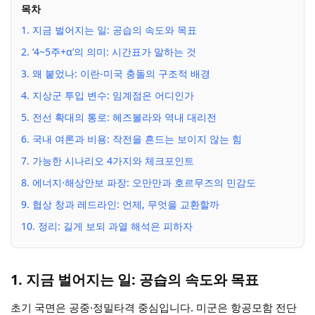
목차
1. 지금 벌어지는 일: 공습의 속도와 목표
2. ‘4~5주+α’의 의미: 시간표가 말하는 것
3. 왜 붙었나: 이란-미국 충돌의 구조적 배경
4. 지상군 투입 변수: 임계점은 어디인가
5. 전선 확대의 통로: 헤즈볼라와 역내 대리전
6. 국내 여론과 비용: 작전을 흔드는 보이지 않는 힘
7. 가능한 시나리오 4가지와 체크포인트
8. 에너지·해상안보 파장: 오만만과 호르무즈의 민감도
9. 협상 창과 레드라인: 언제, 무엇을 교환할까
10. 정리: 길게 보되 과열 해석은 피하자
1. 지금 벌어지는 일: 공습의 속도와 목표
초기 국면은 공중·정밀타격 중심입니다. 미군은 항공모함 전단