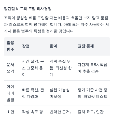
장단점 비교와 도입 의사결정
조직이 생성형 AI를 도입할 때는 비용과 효율만 보지 말고 품질
과 리스크도 함께 평가해야 합니다. 아래 표는 자주 사용하는 세
가지 활용 범주의 특성을 정리한 것입니다.
활용
장점
한계
권장 통제
범주
시간 절약, 구
맥락 손실 위
문서
다단계 요약, 핵심
조 표준화 용
험, 최신성 한
요약
어 추출 검증
이
계
아이
빠른 확산, 관
실현 가능성
평가 기준 사전 정
디어
점 다양화
미보장
의, 파일럿 테스트
발굴
초안
작성 속도 향
빈약한 근거,
출처 요구, 인간