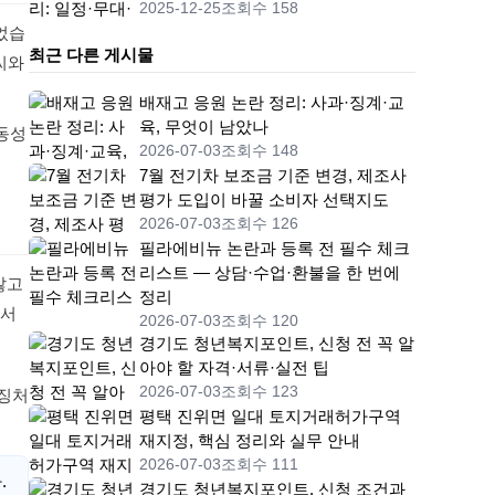
2025-12-25
조회수 158
었습
최근 다른 게시물
씨와
배재고 응원 논란 정리: 사과·징계·교
육, 무엇이 남았나
동성
2026-07-03
조회수 148
7월 전기차 보조금 기준 변경, 제조사
평가 도입이 바꿀 소비자 선택지도
2026-07-03
조회수 126
필라에비뉴 논란과 등록 전 필수 체크
리스트 — 상담·수업·환불을 한 번에
않고
정리
에서
2026-07-03
조회수 120
경기도 청년복지포인트, 신청 전 꼭 알
아야 할 자격·서류·실전 팁
2026-07-03
조회수 123
상징처
평택 진위면 일대 토지거래허가구역
재지정, 핵심 정리와 실무 안내
2026-07-03
조회수 111
.
경기도 청년복지포인트, 신청 조건과