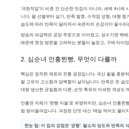
‘극한직업’이 비춘 건 단순한 맛집이 아니라, 새벽 4시
니다. 팥 선별부터 삶기, 반죽 발효, 수작업 성형, 대형
습도에 따라 반죽이 달라져서 숙련자의 손감각이 필수라
방송의 파급력은 곧장 주문으로 이어졌고, 성수기엔 택배
때문에 현장 방문을 고려하는 분들이 늘었고, 구매 타이
2. 심순녀 안흥찐빵, 무엇이 다를까
핵심은 정직한 재료와 전통 공정입니다. 국산 팥을 충분히
팥 고유의 고소함과 담백함이 살아납니다. 반죽은 온·습
대량 생산한 균질함과 다른, 손맛 특유의 미세한 개성도 
안흥면 자체가 ‘찐빵 마을’로 유명하지만, 심순녀 안흥
럼 받아들여집니다. 과장된 단맛 대신 ‘매일 먹어도 물리
한눈 팁: 이 집의 강점은 ‘균형’. 팥소의 당도와 반죽