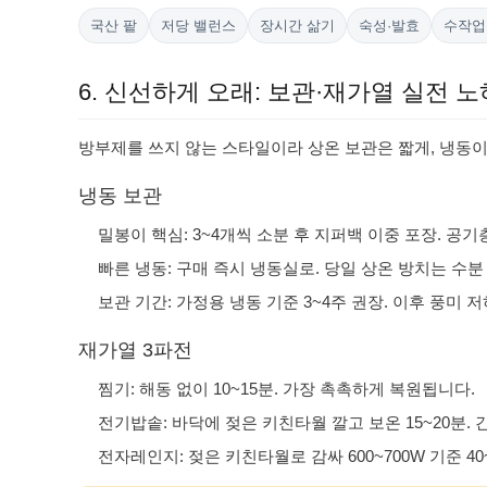
국산 팥
저당 밸런스
장시간 삶기
숙성·발효
수작업
6. 신선하게 오래: 보관·재가열 실전 
방부제를 쓰지 않는 스타일이라 상온 보관은 짧게, 냉동
냉동 보관
밀봉이 핵심: 3~4개씩 소분 후 지퍼백 이중 포장. 공
빠른 냉동: 구매 즉시 냉동실로. 당일 상온 방치는 수분
보관 기간: 가정용 냉동 기준 3~4주 권장. 이후 풍미 
재가열 3파전
찜기: 해동 없이 10~15분. 가장 촉촉하게 복원됩니다.
전기밥솥: 바닥에 젖은 키친타월 깔고 보온 15~20분.
전자레인지: 젖은 키친타월로 감싸 600~700W 기준 40~