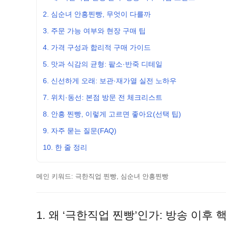
2. 심순녀 안흥찐빵, 무엇이 다를까
3. 주문 가능 여부와 현장 구매 팁
4. 가격 구성과 합리적 구매 가이드
5. 맛과 식감의 균형: 팥소·반죽 디테일
6. 신선하게 오래: 보관·재가열 실전 노하우
7. 위치·동선: 본점 방문 전 체크리스트
8. 안흥 찐빵, 이렇게 고르면 좋아요(선택 팁)
9. 자주 묻는 질문(FAQ)
10. 한 줄 정리
메인 키워드: 극한직업 찐빵, 심순녀 안흥찐빵
1. 왜 ‘극한직업 찐빵’인가: 방송 이후