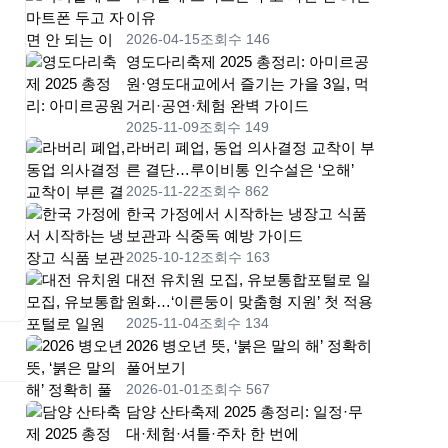
이유
2026-04-15
조회수 146
영도다리축제 2025 총정리: 아미르공
원·영도대교에서 즐기는 가을 3일, 먹
거리·공연·체험 완벽 가이드
2025-11-09
조회수 149
라버리 폐업, 동업 의사결정 교착이 부
른 결단…루이비통 인수설은 ‘오해’
2025-11-22
조회수 862
한국 가정에서 시작하는 냉장고 식품
보관과 식중독 예방 가이드
2025-10-12
조회수 163
대전 유치원 모집, 유보통합포털로 일
원화…‘이른둥이 맞춤형 지원’ 첫 적용
2025-11-04
조회수 134
2026 병오년 뜻, ‘붉은 말의 해’ 정확히
풀어보기
2026-01-01
조회수 567
담양 산타축제 2025 총정리: 일정·무
대·체험·셔틀·주차 한 번에