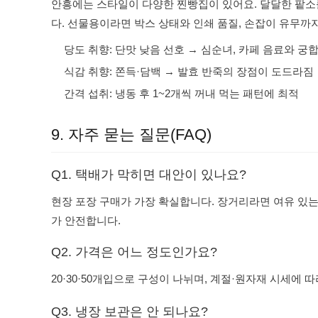
안흥에는 스타일이 다양한 찐빵집이 있어요. 달달한 팥소
다. 선물용이라면 박스 상태와 인쇄 품질, 손잡이 유무까
당도 취향: 단맛 낮음 선호 → 심순녀, 카페 음료와 궁
식감 취향: 쫀득·담백 → 발효 반죽의 장점이 도드라짐
간격 섭취: 냉동 후 1~2개씩 꺼내 먹는 패턴에 최적
9. 자주 묻는 질문(FAQ)
Q1. 택배가 막히면 대안이 있나요?
현장 포장 구매가 가장 확실합니다. 장거리라면 여유 있는
가 안전합니다.
Q2. 가격은 어느 정도인가요?
20·30·50개입으로 구성이 나뉘며, 계절·원자재 시세에 
Q3. 냉장 보관은 안 되나요?