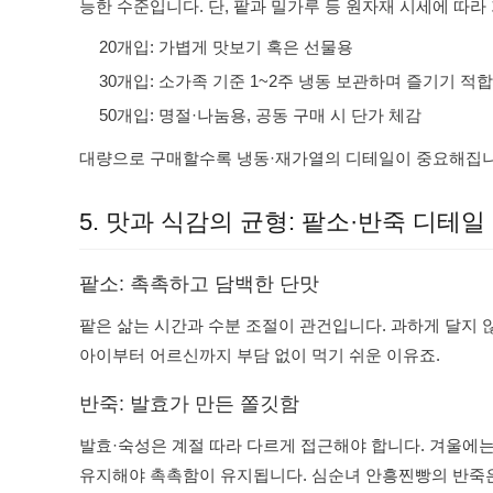
능한 수준입니다. 단, 팥과 밀가루 등 원자재 시세에 따라
20개입: 가볍게 맛보기 혹은 선물용
30개입: 소가족 기준 1~2주 냉동 보관하며 즐기기 적합
50개입: 명절·나눔용, 공동 구매 시 단가 체감
대량으로 구매할수록 냉동·재가열의 디테일이 중요해집니다
5. 맛과 식감의 균형: 팥소·반죽 디테일
팥소: 촉촉하고 담백한 단맛
팥은 삶는 시간과 수분 조절이 관건입니다. 과하게 달지 
아이부터 어르신까지 부담 없이 먹기 쉬운 이유죠.
반죽: 발효가 만든 쫄깃함
발효·숙성은 계절 따라 다르게 접근해야 합니다. 겨울에
유지해야 촉촉함이 유지됩니다. 심순녀 안흥찐빵의 반죽은