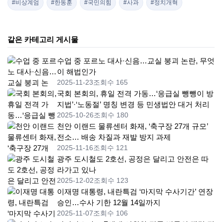
#비상계엄
#한동훈
#국민의힘
#사과
#정치개혁
같은 카테고리 게시물
수업 중 포르노 대사·신음…교실 붕괴 논란, 무엇
이 해법인가
2025-11-23
조회수 165
국회 본회의, 휴일 전격 가동…‘응급실 뺑뺑이 방
지법’·‘노동절’ 명칭 변경 등 민생법안 대거 처리
2025-10-26
조회수 180
천안 이랜드 물류센터 화재, ‘축구장 27개 규모’
전소… 배송 차질과 재발 방지 과제
2025-11-16
조회수 121
광주 도시철도 2호선, 공정은 달리고 안전은 따
라가고 있나
2025-12-02
조회수 123
이재명 대통령, 내란특검 ‘마지막 수사기간’ 연장
승인…수사 기한 12월 14일까지
2025-11-07
조회수 106