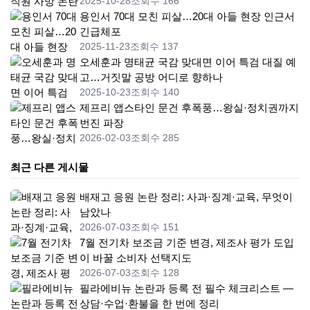
2025-10-28
조회수 166
용인서 70대 모친 피살…20대 아들 현장 인근서
긴급체포
2025-11-23
조회수 137
오세훈과 명태균 국감 맞대면 이어 특검 대질 예
고…거짓말 공방 어디로 향하나
2025-10-23
조회수 140
제프리 앱스타인 문건 후폭풍…왕실·정치권까지
번진 파장
2026-02-03
조회수 285
최근 다른 게시물
배재고 응원 논란 정리: 사과·징계·교육, 무엇이
남았나
2026-07-03
조회수 151
7월 전기차 보조금 기준 변경, 제조사 평가 도입
이 바꿀 소비자 선택지도
2026-07-03
조회수 128
필라에비뉴 논란과 등록 전 필수 체크리스트 —
상담·수업·환불을 한 번에 정리