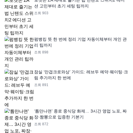
포켓몬 ZA 제대로 즐기는 법 닌텐도 스위치2 에디
션 고민부터 초기 세팅 팁까지
조회 903
펌뱅킹 뜻 한 번에 정리 기업 자동이체부터 개인 관
리 팁까지
조회 898
잠실 ‘만겹크로와상’ 가이드: 레브두 예약·웨이팅·크
림 추가까지 한 번에
조회 891
‘틈만나면’ 종로 중식당 화제… 3시간 영업 노포, 짜
장·짬뽕으로 입증한 기본기
조회 872