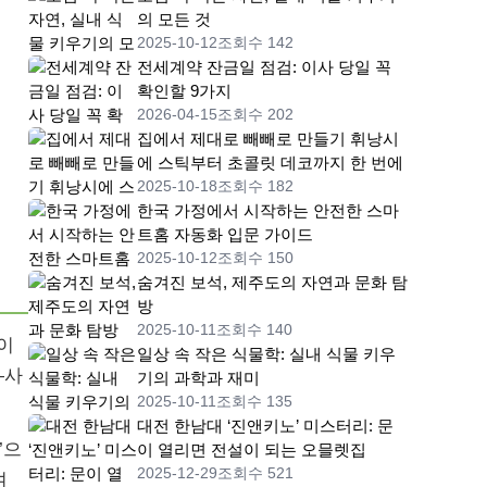
의 모든 것
2025-10-12
조회수 142
전세계약 잔금일 점검: 이사 당일 꼭
확인할 9가지
2026-04-15
조회수 202
집에서 제대로 빼빼로 만들기 휘낭시
에 스틱부터 초콜릿 데코까지 한 번에
2025-10-18
조회수 182
한국 가정에서 시작하는 안전한 스마
트홈 자동화 입문 가이드
2025-10-12
조회수 150
숨겨진 보석, 제주도의 자연과 문화 탐
방
2025-10-11
조회수 140
놀이
일상 속 작은 식물학: 실내 식물 키우
—사
기의 과학과 재미
2025-10-11
조회수 135
대전 한남대 ‘진앤키노’ 미스터리: 문
’으
이 열리면 전설이 되는 오믈렛집
2025-12-29
조회수 521
며