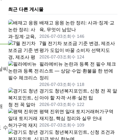
최근 다른 게시물
배재고 응원 논란 정리: 사과·징계·교
육, 무엇이 남았나
2026-07-03
조회수 146
7월 전기차 보조금 기준 변경, 제조사
평가 도입이 바꿀 소비자 선택지도
2026-07-03
조회수 124
필라에비뉴 논란과 등록 전 필수 체크
날씨
리스트 — 상담·수업·환불을 한 번에
정리
2026-07-03
조회수 118
경기도 청년복지포인트, 신청 전 꼭 알
아야 할 자격·서류·실전 팁
2026-07-03
조회수 122
해
평택 진위면 일대 토지거래허가구역
재지정, 핵심 정리와 실무 안내
2026-07-03
조회수 109
 수
경기도 청년복지포인트, 신청 조건과
지급 방식 한눈에