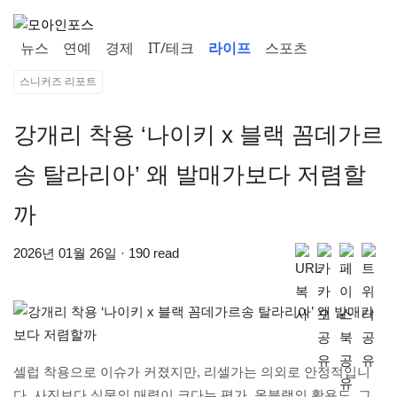
뉴스
연예
경제
IT/테크
라이프
스포츠
스니커즈 리포트
강개리 착용 ‘나이키 x 블랙 꼼데가르
송 탈라리아’ 왜 발매가보다 저렴할
까
2026년 01월 26일 · 190 read
셀럽 착용으로 이슈가 커졌지만, 리셀가는 의외로 안정적입니
다. 사진보다 실물의 매력이 크다는 평가, 올블랙의 활용도, 그