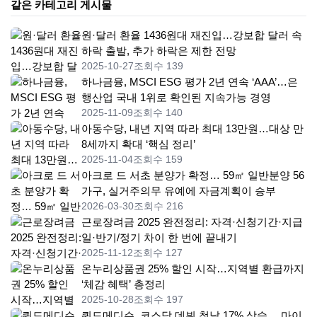
같은 카테고리 게시물
원·달러 환율 1436원대 재진입…강보합 달러 속
하락 출발, 추가 하락은 제한 전망
2025-10-27
조회수 139
하나금융, MSCI ESG 평가 2년 연속 ‘AAA’…은
행산업 국내 1위로 확인된 지속가능 경영
2025-11-09
조회수 140
아동수당, 내년 지역 따라 최대 13만원…대상 만
8세까지 확대 ‘핵심 정리’
2025-11-04
조회수 159
아크로 드 서초 분양가 확정… 59㎡ 일반분양 56
가구, 실거주의무 유예에 자금계획이 승부
2026-03-30
조회수 216
근로장려금 2025 완전정리: 자격·신청기간·지급
일·반기/정기 차이 한 번에 끝내기
2025-11-12
조회수 127
온누리상품권 25% 할인 시작…지역별 환급까지
‘체감 혜택’ 총정리
2025-10-28
조회수 197
쿼드메디슨, 코스닥 데뷔 첫날 17% 상승… 마이