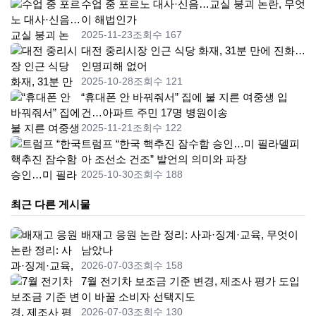
수업 중 포르노 대사·신음…교실 붕괴 논란, 무엇
이 해법인가
2025-11-23
조회수 167
대전 중리시장 인근 식당 화재, 31분 만에 진화…
인명피해 없어
2025-10-28
조회수 121
“휴대폰 안 바꿔줘서” 집에 불 지른 여중생 입
건…아파트 주민 17명 병원이송
2025-11-21
조회수 122
트럼프 “한국 핵추진 잠수함 승인…미 필라델피
아 조선소 건조” 발언의 의미와 파장
2025-10-30
조회수 188
최근 다른 게시물
배재고 응원 논란 정리: 사과·징계·교육, 무엇이
남았나
2026-07-03
조회수 158
7월 전기차 보조금 기준 변경, 제조사 평가 도입
이 바꿀 소비자 선택지도
2026-07-03
조회수 130