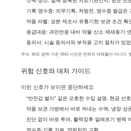
소속·장소: 실제 등록된 의료기관인지, 방문 진
기록·영수증: 의무기록, 처방전, 영수증 발급은 
약품 라벨: 성분·제조사·유통기한·보관 조건 확인
응급대응: 과민반응 대비 약물·산소·제세동기·연
동의서: 시술 동의서와 부작용 고지 절차가 있었
주의: 해외 경력·가운·SNS 사진은 면허의 대체물이 아니다.
위험 신호와 대처 가이드
이런 신호가 보이면 중단하세요
“반찬값 벌이” 같은 모호한 수입 설명, 현금 선호
약품 보관 가방에서 바로 꺼내는 수액, 냉장·상
진단 없이 바로 투여, 활력징후·알레르기 병력 
영수증·기록 거부, 연락처만 교환