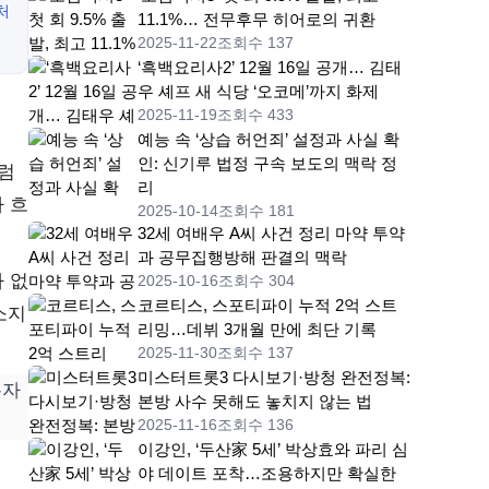
처
11.1%… 전무후무 히어로의 귀환
2025-11-22
조회수 137
‘흑백요리사2’ 12월 16일 공개… 김태
우 셰프 새 식당 ‘오코메’까지 화제
2025-11-19
조회수 433
예능 속 ‘상습 허언죄’ 설정과 사실 확
인: 신기루 법정 구속 보도의 맥락 정
처럼
리
 흐
2025-10-14
조회수 181
32세 여배우 A씨 사건 정리 마약 투약
과 공무집행방해 판결의 맥락
 없
2025-10-16
조회수 304
코르티스, 스포티파이 누적 2억 스트
소지
리밍…데뷔 3개월 만에 최단 기록
2025-11-30
조회수 137
미스터트롯3 다시보기·방청 완전정복:
유자
본방 사수 못해도 놓치지 않는 법
2025-11-16
조회수 136
이강인, ‘두산家 5세’ 박상효와 파리 심
야 데이트 포착…조용하지만 확실한