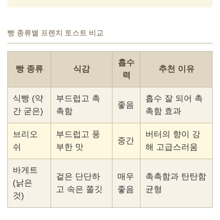
빵 종류별 프렌치 토스트 비교
흡수
빵 종류
식감
추천 이유
력
식빵 (약
부드럽고 촉
흡수 잘 되어 촉
좋음
간 굳은)
촉함
촉함 효과
브리오
부드럽고 풍
버터의 향이 강
중간
쉬
부한 맛
해 고급스러움
바게트
겉은 단단하
매우
촉촉함과 탄탄함
(낡은
고 속은 쫄깃
좋음
균형
것)