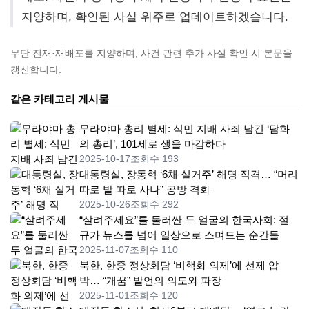
지양하며, 확인된 사실 위주로 업데이트하겠습니다.
무단 전재·재배포를 지양하며, 사건 관련 추가 사실 확인 시 본문을
갱신합니다.
같은 카테고리 게시물
무라야마 총리 별세: 식민 지배 사죄 남긴 ‘담화
의 총리’, 101세로 생을 마감하다
2025-10-17
조회수 193
대통령실, 장동혁 ‘6채 실거주’ 해명 직격… “머리
따로 발 따로 사나” 공방 격화
2025-10-26
조회수 292
“살려주세요”를 둘러싼 두 얼굴의 한국사회: 절
규가 뉴스를 넘어 일상으로 스며드는 순간들
2025-11-07
조회수 110
북한, 한중 정상회담 ‘비핵화 의제’에 선제 압
박… “개꿈” 발언의 의도와 파장
2025-11-01
조회수 120